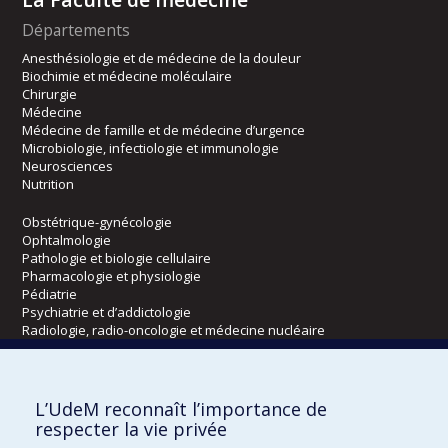
Départements
Anesthésiologie et de médecine de la douleur
Biochimie et médecine moléculaire
Chirurgie
Médecine
Médecine de famille et de médecine d’urgence
Microbiologie, infectiologie et immunologie
Neurosciences
Nutrition
Obstétrique-gynécologie
Ophtalmologie
Pathologie et biologie cellulaire
Pharmacologie et physiologie
Pédiatrie
Psychiatrie et d’addictologie
Radiologie, radio-oncologie et médecine nucléaire
Écoles
L’UdeM reconnaît l’importance de
Kinésiologie et des sciences de l’activité physique
respecter la vie privée
Orthophonie et audiologie