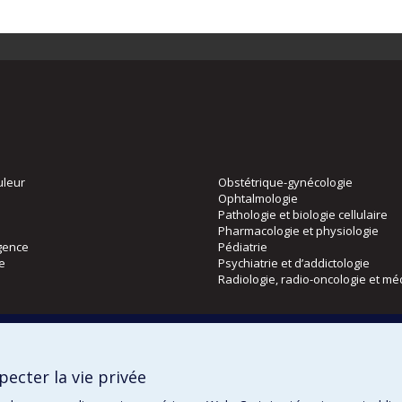
uleur
Obstétrique-gynécologie
Ophtalmologie
Pathologie et biologie cellulaire
Pharmacologie et physiologie
gence
Pédiatrie
ie
Psychiatrie et d’addictologie
Radiologie, radio-oncologie et mé
Directions
 physique
DPC
ecter la vie privée
CPASS
Éthique clinique