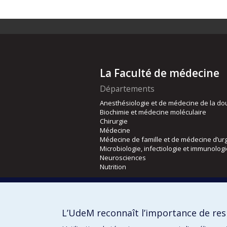
La Faculté de médecine
Départements
Anesthésiologie et de médecine de la do
Biochimie et médecine moléculaire
Chirurgie
Médecine
Médecine de famille et de médecine d’ur
Microbiologie, infectiologie et immunolog
Neurosciences
Nutrition
Écoles
Kinésiologie et des sciences de l’activité
L’UdeM reconnaît l’importance de resp
Orthophonie et audiologie
Réadaptation