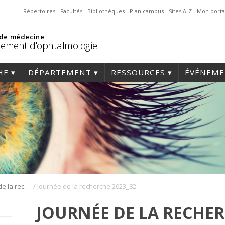
Répertoires
Facultés
Bibliothèques
Plan campus
Sites A-Z
Mon porta
 de médecine
ement d'ophtalmologie
HE
DÉPARTEMENT
RESSOURCES
ÉVÉNEME
/
Journée annuelle de la recherche en ophtalmologie de l’Université de Montréal
Journée de la recherche 2023_82
JOURNÉE DE LA RECHER