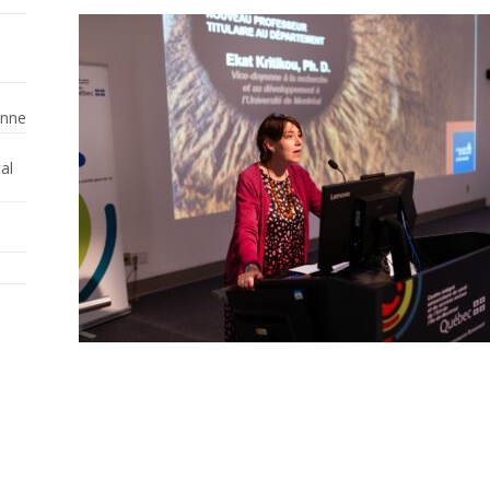
enne
al