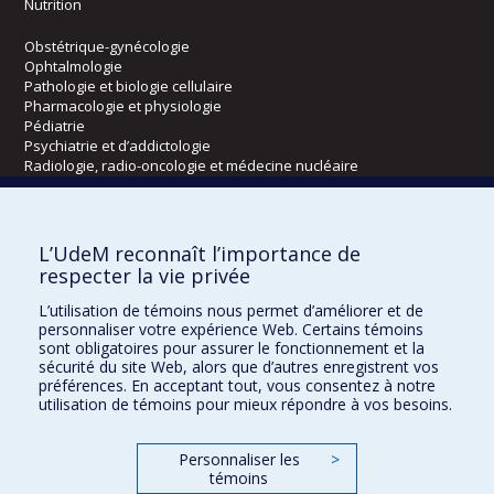
Nutrition
Obstétrique-gynécologie
Ophtalmologie
Pathologie et biologie cellulaire
Pharmacologie et physiologie
Pédiatrie
Psychiatrie et d’addictologie
Radiologie, radio-oncologie et médecine nucléaire
Écoles
L’UdeM reconnaît l’importance de
Kinésiologie et des sciences de l’activité physique
respecter la vie privée
Orthophonie et audiologie
L’utilisation de témoins nous permet d’améliorer et de
Réadaptation
personnaliser votre expérience Web. Certains témoins
sont obligatoires pour assurer le fonctionnement et la
Directions
sécurité du site Web, alors que d’autres enregistrent vos
préférences. En acceptant tout, vous consentez à notre
DPC
utilisation de témoins pour mieux répondre à vos besoins.
CPASS
Éthique clinique
Personnaliser les
>
témoins