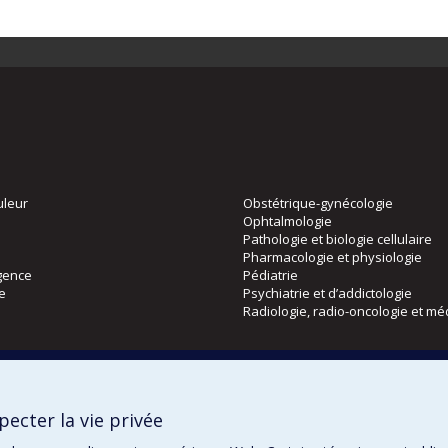
uleur
Obstétrique-gynécologie
Ophtalmologie
Pathologie et biologie cellulaire
Pharmacologie et physiologie
gence
Pédiatrie
ie
Psychiatrie et d’addictologie
Radiologie, radio-oncologie et mé
Directions
 physique
DPC
ecter la vie privée
CPASS
Éthique clinique