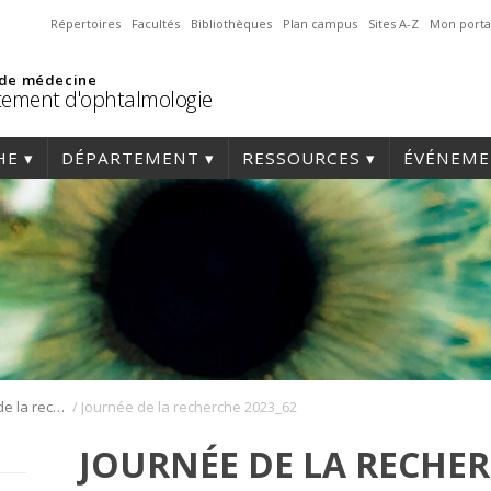
Répertoires
Facultés
Bibliothèques
Plan campus
Sites A-Z
Mon porta
 de médecine
ement d'ophtalmologie
HE
DÉPARTEMENT
RESSOURCES
ÉVÉNEME
/
Journée annuelle de la recherche en ophtalmologie de l’Université de Montréal
Journée de la recherche 2023_62
JOURNÉE DE LA RECHER