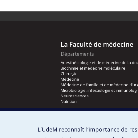
La Faculté de médecine
Départements
Anesthésiologie et de médecine de la do
Biochimie et médecine moléculaire
Chirurgie
Médecine
Médecine de famille et de médecine d’ur
Microbiologie, infectiologie et immunolog
Neurosciences
Nutrition
Écoles
Kinésiologie et des sciences de l’activité
L’UdeM reconnaît l’importance de resp
Orthophonie et audiologie
Réadaptation