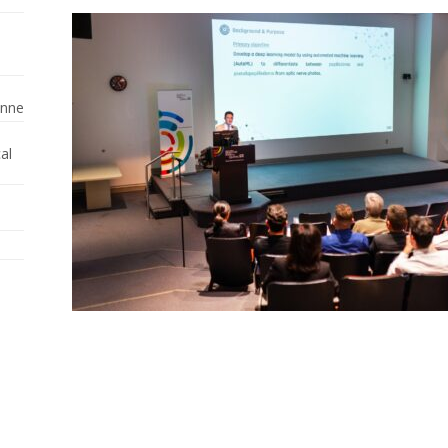
enne
al