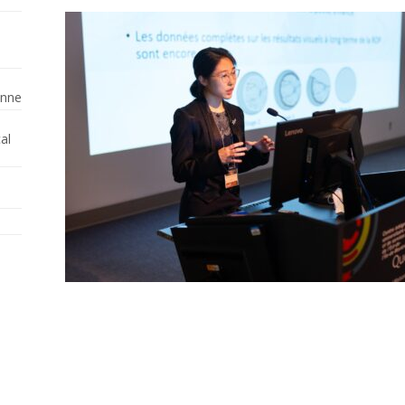
enne
al