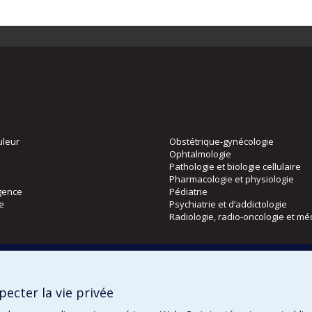
uleur
Obstétrique-gynécologie
Ophtalmologie
Pathologie et biologie cellulaire
Pharmacologie et physiologie
gence
Pédiatrie
ie
Psychiatrie et d’addictologie
Radiologie, radio-oncologie et mé
Directions
 physique
DPC
ecter la vie privée
CPASS
Éthique clinique