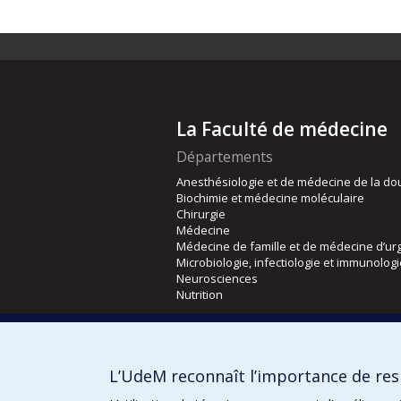
La Faculté de médecine
Départements
Anesthésiologie et de médecine de la do
Biochimie et médecine moléculaire
Chirurgie
Médecine
Médecine de famille et de médecine d’ur
Microbiologie, infectiologie et immunolog
Neurosciences
Nutrition
Écoles
Kinésiologie et des sciences de l’activité
L’UdeM reconnaît l’importance de resp
Orthophonie et audiologie
Réadaptation