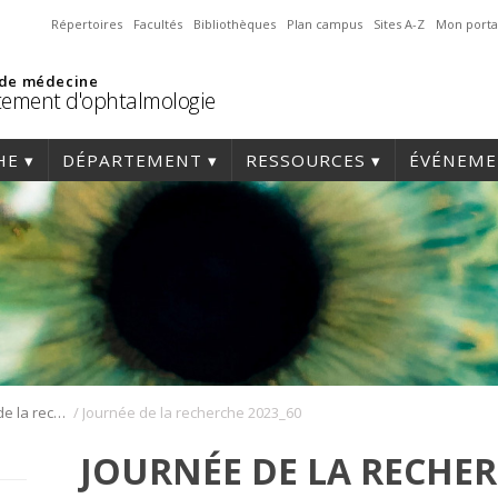
Répertoires
Facultés
Bibliothèques
Plan campus
Sites A-Z
Mon porta
 de médecine
ement d'ophtalmologie
HE
DÉPARTEMENT
RESSOURCES
ÉVÉNEME
/
Journée annuelle de la recherche en ophtalmologie de l’Université de Montréal
Journée de la recherche 2023_60
JOURNÉE DE LA RECHER