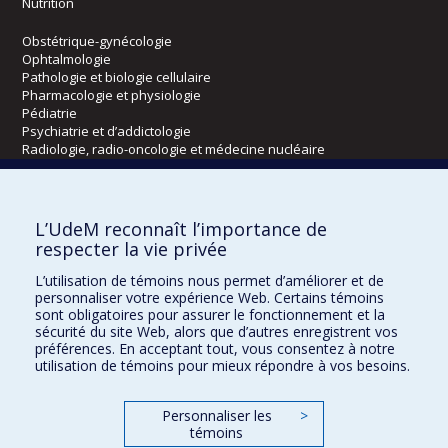
Nutrition
Obstétrique-gynécologie
Ophtalmologie
Pathologie et biologie cellulaire
Pharmacologie et physiologie
Pédiatrie
Psychiatrie et d’addictologie
Radiologie, radio-oncologie et médecine nucléaire
Écoles
L’UdeM reconnaît l’importance de
Kinésiologie et des sciences de l’activité physique
respecter la vie privée
Orthophonie et audiologie
L’utilisation de témoins nous permet d’améliorer et de
Réadaptation
personnaliser votre expérience Web. Certains témoins
sont obligatoires pour assurer le fonctionnement et la
Directions
sécurité du site Web, alors que d’autres enregistrent vos
préférences. En acceptant tout, vous consentez à notre
DPC
utilisation de témoins pour mieux répondre à vos besoins.
CPASS
Éthique clinique
Personnaliser les
>
témoins