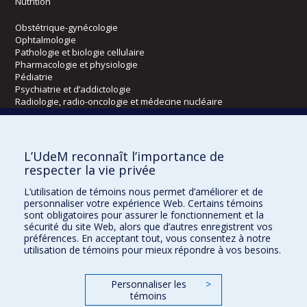
Nutrition
Obstétrique-gynécologie
Ophtalmologie
Pathologie et biologie cellulaire
Pharmacologie et physiologie
Pédiatrie
Psychiatrie et d’addictologie
Radiologie, radio-oncologie et médecine nucléaire
Écoles
L’UdeM reconnaît l’importance de
Kinésiologie et des sciences de l’activité physique
respecter la vie privée
Orthophonie et audiologie
L’utilisation de témoins nous permet d’améliorer et de
Réadaptation
personnaliser votre expérience Web. Certains témoins
sont obligatoires pour assurer le fonctionnement et la
Directions
sécurité du site Web, alors que d’autres enregistrent vos
préférences. En acceptant tout, vous consentez à notre
DPC
utilisation de témoins pour mieux répondre à vos besoins.
CPASS
Éthique clinique
Personnaliser les
>
témoins