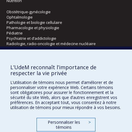
Nutrition
Obstétrique-gynécologie
Ophtalmologie
Pathologie et biologie cellulaire
Pharmacologie et physiologie
Pédiatrie
Psychiatrie et d’addictologie
Radiologie, radio-oncologie et médecine nucléaire
Écoles
L’UdeM reconnaît l’importance de
Kinésiologie et des sciences de l’activité physique
respecter la vie privée
Orthophonie et audiologie
L’utilisation de témoins nous permet d’améliorer et de
Réadaptation
personnaliser votre expérience Web. Certains témoins
sont obligatoires pour assurer le fonctionnement et la
Directions
sécurité du site Web, alors que d’autres enregistrent vos
préférences. En acceptant tout, vous consentez à notre
DPC
utilisation de témoins pour mieux répondre à vos besoins.
CPASS
Éthique clinique
Personnaliser les
>
témoins