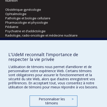
Nutrition
Obstétrique-gynécologie
Ophtalmologie
Pathologie et biologie cellulaire
Pharmacologie et physiologie
Pédiatrie
Psychiatrie et d’addictologie
Radiologie, radio-oncologie et médecine nucléaire
Écoles
L’UdeM reconnaît l’importance de
Kinésiologie et des sciences de l’activité physique
respecter la vie privée
Orthophonie et audiologie
L’utilisation de témoins nous permet d’améliorer et de
Réadaptation
personnaliser votre expérience Web. Certains témoins
sont obligatoires pour assurer le fonctionnement et la
Directions
sécurité du site Web, alors que d’autres enregistrent vos
préférences. En acceptant tout, vous consentez à notre
DPC
utilisation de témoins pour mieux répondre à vos besoins.
CPASS
Éthique clinique
Personnaliser les
>
témoins