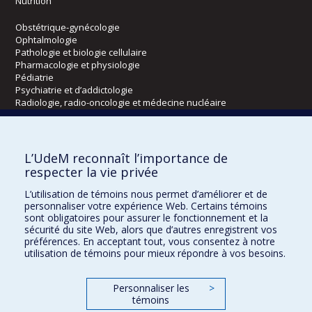
Nutrition
Obstétrique-gynécologie
Ophtalmologie
Pathologie et biologie cellulaire
Pharmacologie et physiologie
Pédiatrie
Psychiatrie et d’addictologie
Radiologie, radio-oncologie et médecine nucléaire
Écoles
L’UdeM reconnaît l’importance de
Kinésiologie et des sciences de l’activité physique
respecter la vie privée
Orthophonie et audiologie
L’utilisation de témoins nous permet d’améliorer et de
Réadaptation
personnaliser votre expérience Web. Certains témoins
sont obligatoires pour assurer le fonctionnement et la
Directions
sécurité du site Web, alors que d’autres enregistrent vos
préférences. En acceptant tout, vous consentez à notre
DPC
utilisation de témoins pour mieux répondre à vos besoins.
CPASS
Éthique clinique
Personnaliser les
>
témoins