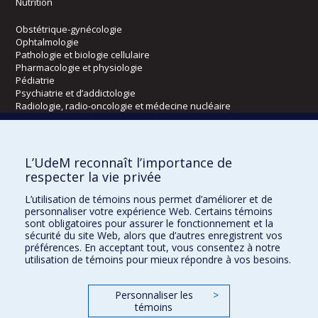
Nutrition
Obstétrique-gynécologie
Ophtalmologie
Pathologie et biologie cellulaire
Pharmacologie et physiologie
Pédiatrie
Psychiatrie et d’addictologie
Radiologie, radio-oncologie et médecine nucléaire
Écoles
L’UdeM reconnaît l’importance de
Kinésiologie et des sciences de l’activité physique
respecter la vie privée
Orthophonie et audiologie
L’utilisation de témoins nous permet d’améliorer et de
Réadaptation
personnaliser votre expérience Web. Certains témoins
sont obligatoires pour assurer le fonctionnement et la
Directions
sécurité du site Web, alors que d’autres enregistrent vos
préférences. En acceptant tout, vous consentez à notre
DPC
utilisation de témoins pour mieux répondre à vos besoins.
CPASS
Éthique clinique
Personnaliser les
>
témoins