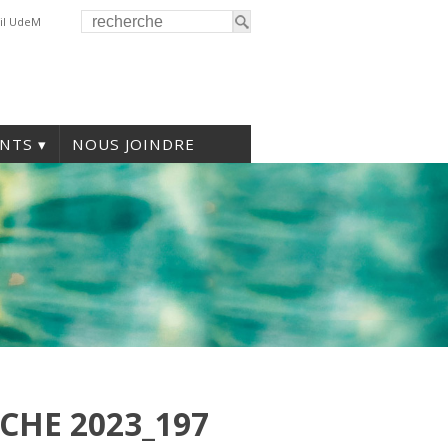
il UdeM
NTS
NOUS JOINDRE
CHE 2023_197