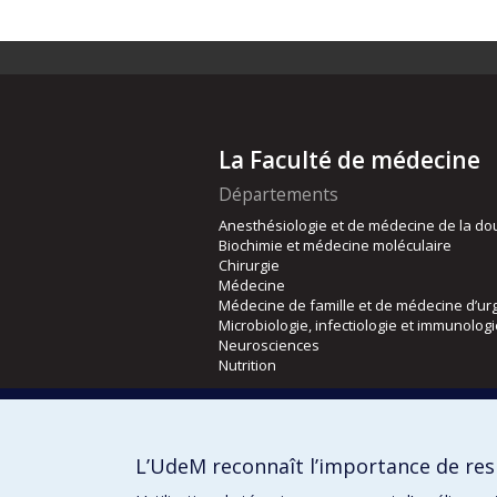
La Faculté de médecine
Départements
Anesthésiologie et de médecine de la do
Biochimie et médecine moléculaire
Chirurgie
Médecine
Médecine de famille et de médecine d’ur
Microbiologie, infectiologie et immunolog
Neurosciences
Nutrition
Écoles
Kinésiologie et des sciences de l’activité
L’UdeM reconnaît l’importance de resp
Orthophonie et audiologie
Réadaptation