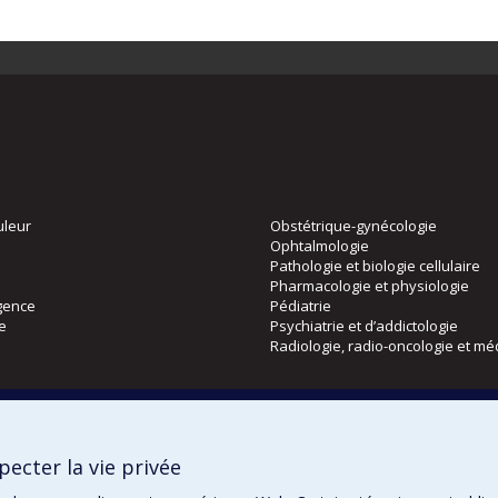
uleur
Obstétrique-gynécologie
Ophtalmologie
Pathologie et biologie cellulaire
Pharmacologie et physiologie
gence
Pédiatrie
ie
Psychiatrie et d’addictologie
Radiologie, radio-oncologie et mé
Directions
 physique
DPC
ecter la vie privée
CPASS
Éthique clinique