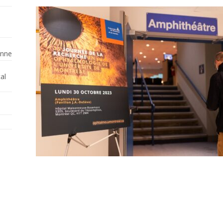
enne
al