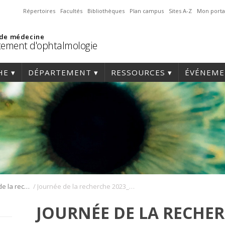
Répertoires
Facultés
Bibliothèques
Plan campus
Sites A-Z
Mon porta
 de médecine
ement d'ophtalmologie
HE
DÉPARTEMENT
RESSOURCES
ÉVÉNEME
/
Journée annuelle de la recherche en ophtalmologie de l’Université de Montréal
Journée de la recherche 2023_197
JOURNÉE DE LA RECHER