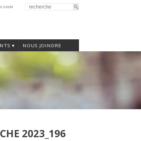
il UdeM
NTS
NOUS JOINDRE
CHE 2023_196