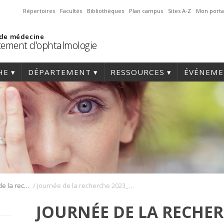
Répertoires
Facultés
Bibliothèques
Plan campus
Sites A-Z
Mon porta
 de médecine
ement d'ophtalmologie
HE
DÉPARTEMENT
RESSOURCES
ÉVÉNEME
/
Journée annuelle de la recherche en ophtalmologie de l’Université de Montréal
Journée de la recherche 2023_196
JOURNÉE DE LA RECHER