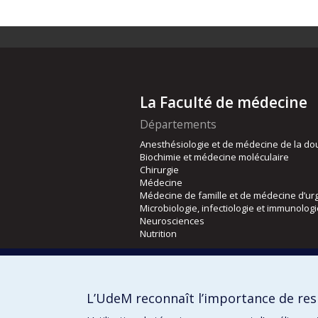
La Faculté de médecine
Départements
Anesthésiologie et de médecine de la do
Biochimie et médecine moléculaire
Chirurgie
Médecine
Médecine de famille et de médecine d’ur
Microbiologie, infectiologie et immunolog
Neurosciences
Nutrition
Écoles
Kinésiologie et des sciences de l’activité
L’UdeM reconnaît l’importance de resp
Orthophonie et audiologie
Réadaptation