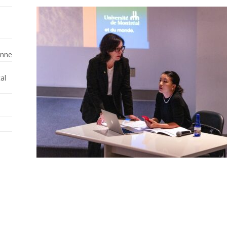
enne
al