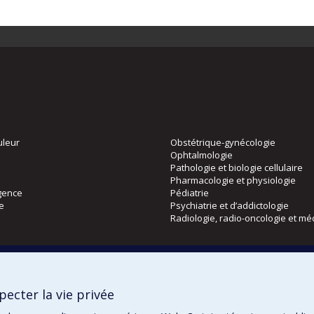
uleur
Obstétrique-gynécologie
Ophtalmologie
Pathologie et biologie cellulaire
Pharmacologie et physiologie
gence
Pédiatrie
ie
Psychiatrie et d’addictologie
Radiologie, radio-oncologie et mé
Directions
 physique
DPC
ecter la vie privée
CPASS
Éthique clinique