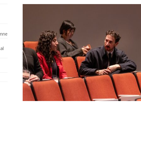
enne
al