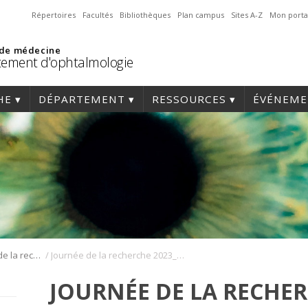
Répertoires
Facultés
Bibliothèques
Plan campus
Sites A-Z
Mon porta
 de médecine
ement d'ophtalmologie
HE
DÉPARTEMENT
RESSOURCES
ÉVÉNEME
/
Journée annuelle de la recherche en ophtalmologie de l’Université de Montréal
Journée de la recherche 2023_193
JOURNÉE DE LA RECHER