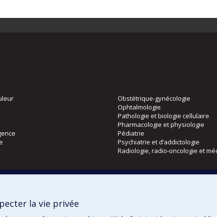
uleur
Obstétrique-gynécologie
Ophtalmologie
Pathologie et biologie cellulaire
Pharmacologie et physiologie
gence
Pédiatrie
ie
Psychiatrie et d’addictologie
Radiologie, radio-oncologie et mé
Directions
 physique
DPC
ecter la vie privée
CPASS
Éthique clinique