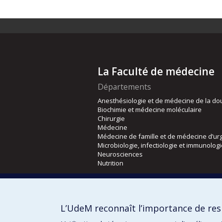
La Faculté de médecine
Départements
Anesthésiologie et de médecine de la do
Biochimie et médecine moléculaire
Chirurgie
Médecine
Médecine de famille et de médecine d’ur
Microbiologie, infectiologie et immunolog
Neurosciences
Nutrition
Écoles
Kinésiologie et des sciences de l’activité
L’UdeM reconnaît l’importance de resp
Orthophonie et audiologie
Réadaptation