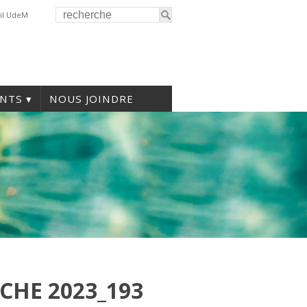
il UdeM
NTS
NOUS JOINDRE
CHE 2023_193