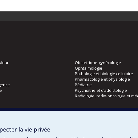
uleur
Obstétrique-gynécologie
Ophtalmologie
Pathologie et biologie cellulaire
Pharmacologie et physiologie
gence
Pédiatrie
ie
Psychiatrie et d’addictologie
Radiologie, radio-oncologie et mé
Directions
 physique
DPC
ecter la vie privée
CPASS
Éthique clinique