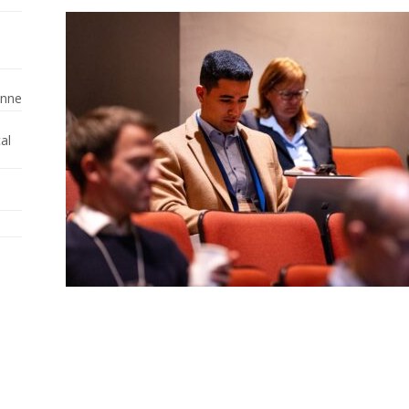
enne
al