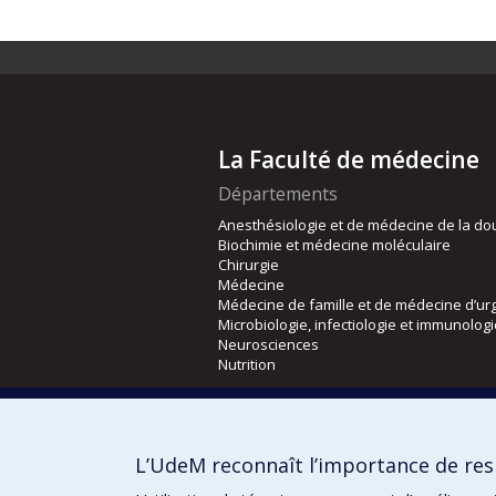
La Faculté de médecine
Départements
Anesthésiologie et de médecine de la do
Biochimie et médecine moléculaire
Chirurgie
Médecine
Médecine de famille et de médecine d’ur
Microbiologie, infectiologie et immunolog
Neurosciences
Nutrition
Écoles
Kinésiologie et des sciences de l’activité
L’UdeM reconnaît l’importance de resp
Orthophonie et audiologie
Réadaptation