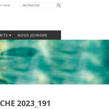
il UdeM
NTS
NOUS JOINDRE
CHE 2023_191