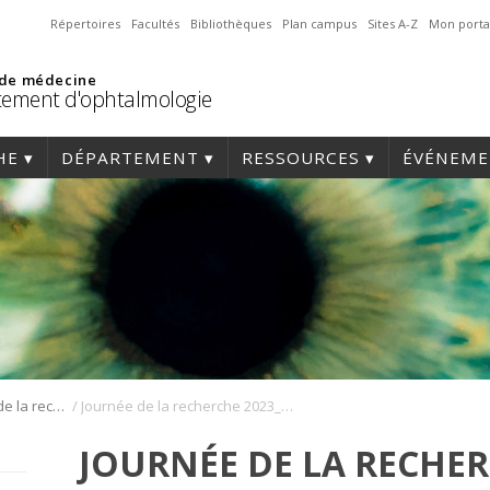
Répertoires
Facultés
Bibliothèques
Plan campus
Sites A-Z
Mon porta
 de médecine
ement d'ophtalmologie
HE
DÉPARTEMENT
RESSOURCES
ÉVÉNEME
/
Journée annuelle de la recherche en ophtalmologie de l’Université de Montréal
Journée de la recherche 2023_191
JOURNÉE DE LA RECHER