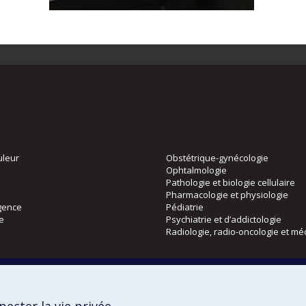
uleur
Obstétrique-gynécologie
Ophtalmologie
Pathologie et biologie cellulaire
Pharmacologie et physiologie
gence
Pédiatrie
ie
Psychiatrie et d’addictologie
Radiologie, radio-oncologie et mé
Directions
 physique
DPC