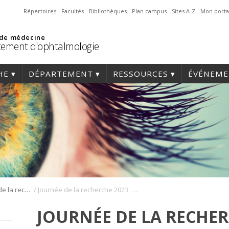
Répertoires
Facultés
Bibliothèques
Plan campus
Sites A-Z
Mon porta
 de médecine
ement d'ophtalmologie
HE
DÉPARTEMENT
RESSOURCES
ÉVÉNEME
/
Journée annuelle de la recherche en ophtalmologie de l’Université de Montréal
Journée de la recherche 2023_188
JOURNÉE DE LA RECHER