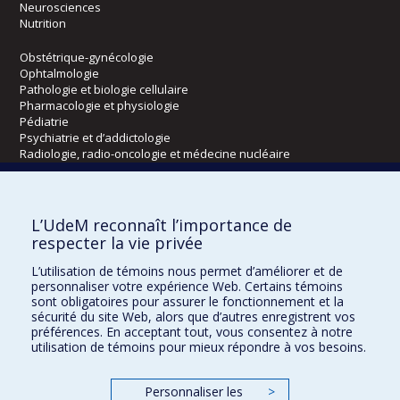
Neurosciences
Nutrition
Obstétrique-gynécologie
Ophtalmologie
Pathologie et biologie cellulaire
Pharmacologie et physiologie
Pédiatrie
Psychiatrie et d’addictologie
Radiologie, radio-oncologie et médecine nucléaire
Écoles
L’UdeM reconnaît l’importance de
Kinésiologie et des sciences de l’activité physique
respecter la vie privée
Orthophonie et audiologie
L’utilisation de témoins nous permet d’améliorer et de
Réadaptation
personnaliser votre expérience Web. Certains témoins
sont obligatoires pour assurer le fonctionnement et la
Directions
sécurité du site Web, alors que d’autres enregistrent vos
préférences. En acceptant tout, vous consentez à notre
DPC
utilisation de témoins pour mieux répondre à vos besoins.
CPASS
Éthique clinique
Personnaliser les
>