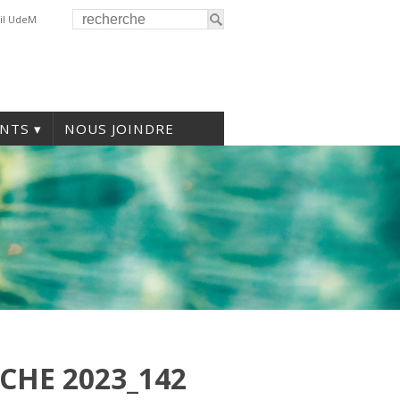
il UdeM
NTS
NOUS JOINDRE
CHE 2023_142