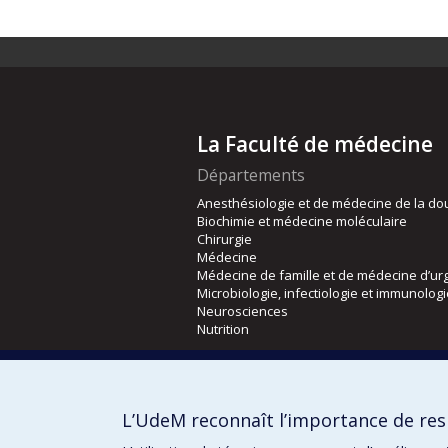
La Faculté de médecine
Départements
Anesthésiologie et de médecine de la do
Biochimie et médecine moléculaire
Chirurgie
Médecine
Médecine de famille et de médecine d’ur
Microbiologie, infectiologie et immunolog
Neurosciences
Nutrition
Écoles
Kinésiologie et des sciences de l’activité
L’UdeM reconnaît l’importance de resp
Orthophonie et audiologie
Réadaptation