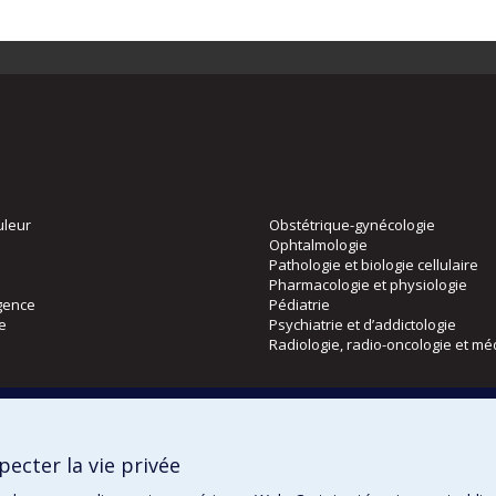
uleur
Obstétrique-gynécologie
Ophtalmologie
Pathologie et biologie cellulaire
Pharmacologie et physiologie
gence
Pédiatrie
ie
Psychiatrie et d’addictologie
Radiologie, radio-oncologie et mé
Directions
 physique
DPC
ecter la vie privée
CPASS
Éthique clinique