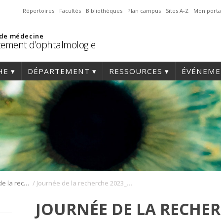
Répertoires
Facultés
Bibliothèques
Plan campus
Sites A-Z
Mon porta
 de médecine
ement d'ophtalmologie
HE
DÉPARTEMENT
RESSOURCES
ÉVÉNEME
/
Journée annuelle de la recherche en ophtalmologie de l’Université de Montréal
Journée de la recherche 2023_142
JOURNÉE DE LA RECHER