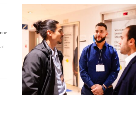
enne
al