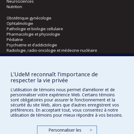
Neurosciences
Nutrition
Obstétrique-gynécologie
Ophtalmologie
Pathologie et biologie cellulaire
Pharmacologie et physiologie
Pédiatrie
Psychiatrie et d’addictologie
Radiologie, radio-oncologie et médecine nucléaire
Écoles
L’UdeM reconnaît l’importance de
Kinésiologie et des sciences de l’activité physique
respecter la vie privée
Orthophonie et audiologie
L’utilisation de témoins nous permet d’améliorer et de
Réadaptation
personnaliser votre expérience Web. Certains témoins
sont obligatoires pour assurer le fonctionnement et la
Directions
sécurité du site Web, alors que d’autres enregistrent vos
préférences. En acceptant tout, vous consentez à notre
DPC
utilisation de témoins pour mieux répondre à vos besoins.
CPASS
Éthique clinique
Personnaliser les
>