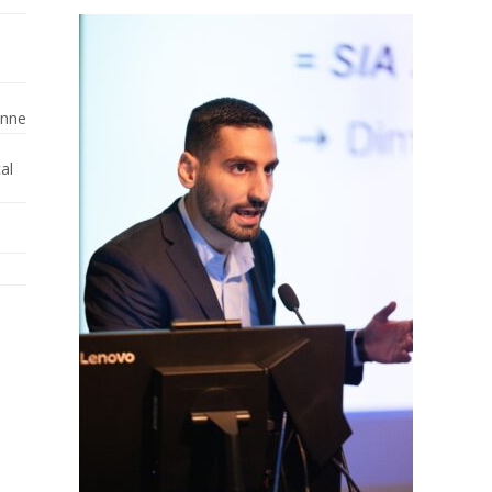
enne
al