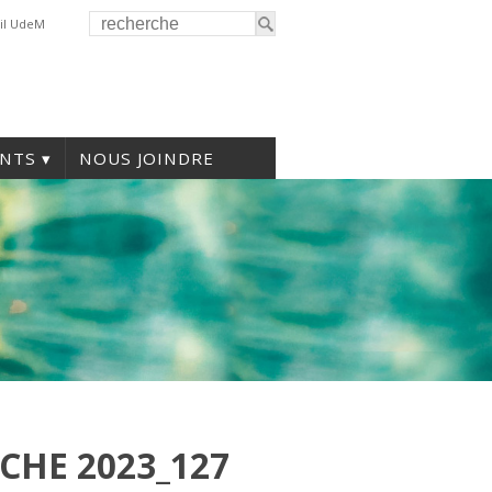
il UdeM
NTS
NOUS JOINDRE
CHE 2023_127