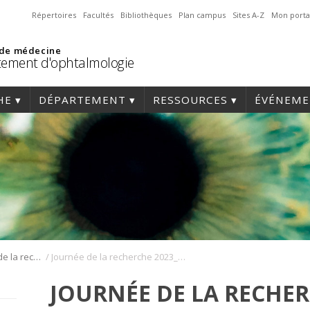
Répertoires
Facultés
Bibliothèques
Plan campus
Sites A-Z
Mon porta
 de médecine
ement d'ophtalmologie
HE
DÉPARTEMENT
RESSOURCES
ÉVÉNEME
/
Journée annuelle de la recherche en ophtalmologie de l’Université de Montréal
Journée de la recherche 2023_127
JOURNÉE DE LA RECHER