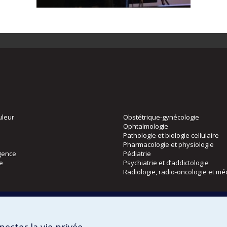
uleur
Obstétrique-gynécologie
Ophtalmologie
Pathologie et biologie cellulaire
Pharmacologie et physiologie
gence
Pédiatrie
ie
Psychiatrie et d’addictologie
Radiologie, radio-oncologie et mé
Directions
 physique
DPC