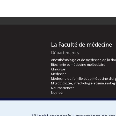
La Faculté de médecine
Départements
Anesthésiologie et de médecine de la do
Biochimie et médecine moléculaire
Chirurgie
Médecine
Médecine de famille et de médecine d’ur
Microbiologie, infectiologie et immunolog
Neurosciences
Nutrition
Écoles
Kinésiologie et des sciences de l’activité