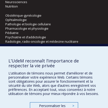
Neurosciences
Nutrition
Obstétrique-gynécologie
Ophtalmologie
Pathologie et biologie cellulaire
Pharmacologie et physiologie
Pédiatrie
Psychiatrie et d’addictologie
Radiologie, radio-oncologie et médecine nucléaire
Écoles
L’UdeM reconnaît l’importance de
Kinésiologie et des sciences de l’activité physique
respecter la vie privée
Orthophonie et audiologie
L’utilisation de témoins nous permet d’améliorer et de
Réadaptation
personnaliser votre expérience Web. Certains témoins
sont obligatoires pour assurer le fonctionnement et la
Directions
sécurité du site Web, alors que d’autres enregistrent vos
préférences. En acceptant tout, vous consentez à notre
DPC
utilisation de témoins pour mieux répondre à vos besoins.
CPASS
Éthique clinique
Personnaliser les
>