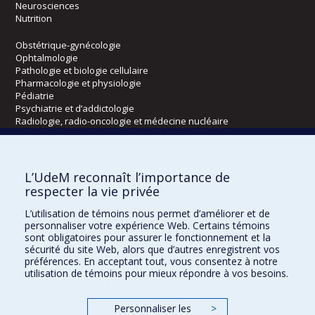
Neurosciences
Nutrition
Obstétrique-gynécologie
Ophtalmologie
Pathologie et biologie cellulaire
Pharmacologie et physiologie
Pédiatrie
Psychiatrie et d’addictologie
Radiologie, radio-oncologie et médecine nucléaire
Écoles
L’UdeM reconnaît l’importance de
Kinésiologie et des sciences de l’activité physique
respecter la vie privée
Orthophonie et audiologie
L’utilisation de témoins nous permet d’améliorer et de
Réadaptation
personnaliser votre expérience Web. Certains témoins
sont obligatoires pour assurer le fonctionnement et la
Directions
sécurité du site Web, alors que d’autres enregistrent vos
préférences. En acceptant tout, vous consentez à notre
DPC
utilisation de témoins pour mieux répondre à vos besoins.
CPASS
Éthique clinique
Personnaliser les
>