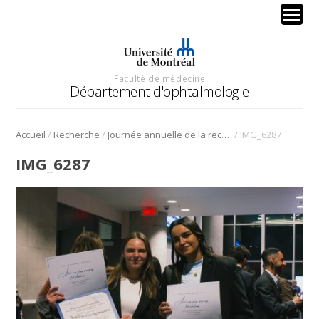
Faculté de médecine
Département d'ophtalmologie
/
/
/
Accueil
Recherche
Journée annuelle de la recherche en ophtalmologie de l’Université de Montréal
IMG_6287
IMG_6287