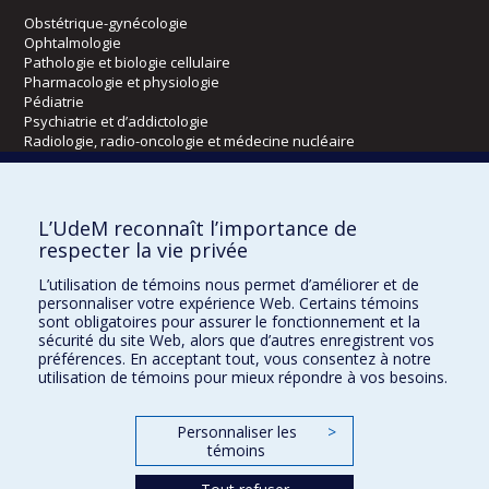
Obstétrique-gynécologie
Ophtalmologie
Pathologie et biologie cellulaire
Pharmacologie et physiologie
Pédiatrie
Psychiatrie et d’addictologie
Radiologie, radio-oncologie et médecine nucléaire
Écoles
L’UdeM reconnaît l’importance de
Kinésiologie et des sciences de l’activité physique
respecter la vie privée
Orthophonie et audiologie
L’utilisation de témoins nous permet d’améliorer et de
Réadaptation
personnaliser votre expérience Web. Certains témoins
sont obligatoires pour assurer le fonctionnement et la
Directions
sécurité du site Web, alors que d’autres enregistrent vos
préférences. En acceptant tout, vous consentez à notre
DPC
utilisation de témoins pour mieux répondre à vos besoins.
CPASS
Éthique clinique
Personnaliser les
>
témoins