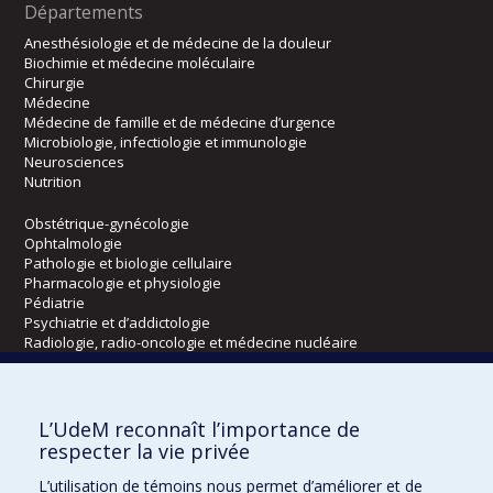
Départements
Anesthésiologie et de médecine de la douleur
Biochimie et médecine moléculaire
Chirurgie
Médecine
Médecine de famille et de médecine d’urgence
Microbiologie, infectiologie et immunologie
Neurosciences
Nutrition
Obstétrique-gynécologie
Ophtalmologie
Pathologie et biologie cellulaire
Pharmacologie et physiologie
Pédiatrie
Psychiatrie et d’addictologie
Radiologie, radio-oncologie et médecine nucléaire
Écoles
L’UdeM reconnaît l’importance de
Kinésiologie et des sciences de l’activité physique
respecter la vie privée
Orthophonie et audiologie
L’utilisation de témoins nous permet d’améliorer et de
Réadaptation