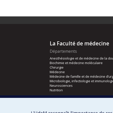
La Faculté de médecine
Départements
Anesthésiologie et de médecine de la do
Biochimie et médecine moléculaire
Chirurgie
Médecine
Médecine de famille et de médecine d’ur
Microbiologie, infectiologie et immunolog
Neurosciences
Nutrition
Écoles
Kinésiologie et des sciences de l’activité