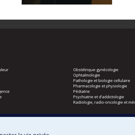
uleur
Obstétrique-gynécologie
Ophtalmologie
Pathologie et biologie cellulaire
Pharmacologie et physiologie
gence
Pédiatrie
ie
Psychiatrie et d’addictologie
Radiologie, radio-oncologie et mé
Directions
 physique
DPC