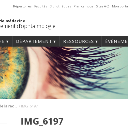
Répertoires
Facultés
Bibliothèques
Plan campus
Sites A-Z
Mon porta
 de médecine
ement d'ophtalmologie
HE
DÉPARTEMENT
RESSOURCES
ÉVÉNEME
/
Journée annuelle de la recherche en ophtalmologie de l’Université de Montréal
IMG_6197
IMG_6197