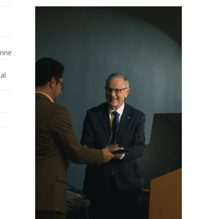
enne
al