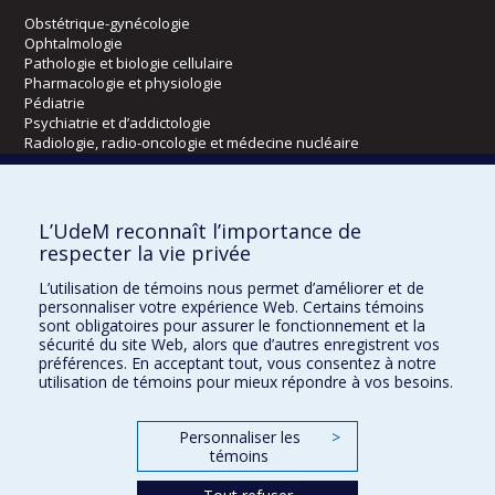
Obstétrique-gynécologie
Ophtalmologie
Pathologie et biologie cellulaire
Pharmacologie et physiologie
Pédiatrie
Psychiatrie et d’addictologie
Radiologie, radio-oncologie et médecine nucléaire
Écoles
L’UdeM reconnaît l’importance de
Kinésiologie et des sciences de l’activité physique
respecter la vie privée
Orthophonie et audiologie
L’utilisation de témoins nous permet d’améliorer et de
Réadaptation
personnaliser votre expérience Web. Certains témoins
sont obligatoires pour assurer le fonctionnement et la
Directions
sécurité du site Web, alors que d’autres enregistrent vos
préférences. En acceptant tout, vous consentez à notre
DPC
utilisation de témoins pour mieux répondre à vos besoins.
CPASS
Éthique clinique
Personnaliser les
>
témoins