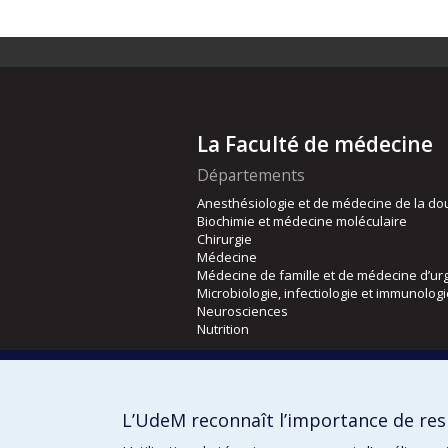
La Faculté de médecine
Départements
Anesthésiologie et de médecine de la do
Biochimie et médecine moléculaire
Chirurgie
Médecine
Médecine de famille et de médecine d’ur
Microbiologie, infectiologie et immunolog
Neurosciences
Nutrition
Écoles
Kinésiologie et des sciences de l’activité
L’UdeM reconnaît l’importance de resp
Orthophonie et audiologie
Réadaptation