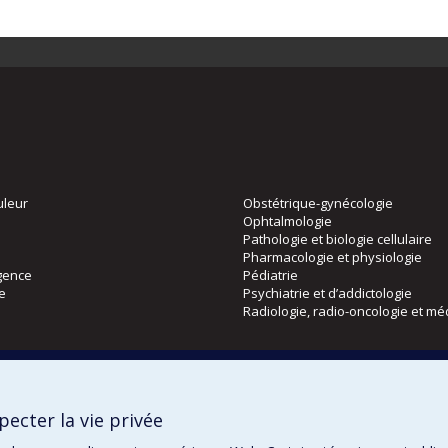
uleur
Obstétrique-gynécologie
Ophtalmologie
Pathologie et biologie cellulaire
Pharmacologie et physiologie
gence
Pédiatrie
ie
Psychiatrie et d’addictologie
Radiologie, radio-oncologie et mé
Directions
 physique
DPC
ecter la vie privée
CPASS
Éthique clinique