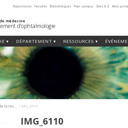
Répertoires
Facultés
Bibliothèques
Plan campus
Sites A-Z
Mon porta
 de médecine
ement d'ophtalmologie
HE
DÉPARTEMENT
RESSOURCES
ÉVÉNEME
/
Journée annuelle de la recherche en ophtalmologie de l’Université de Montréal
IMG_6110
IMG_6110