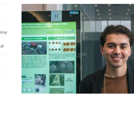
enne
al