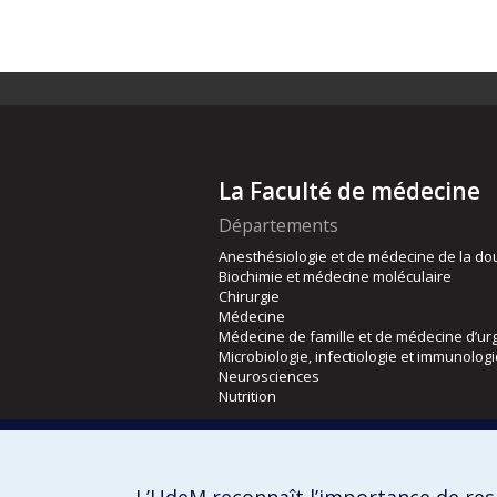
La Faculté de médecine
Départements
Anesthésiologie et de médecine de la do
Biochimie et médecine moléculaire
Chirurgie
Médecine
Médecine de famille et de médecine d’ur
Microbiologie, infectiologie et immunolog
Neurosciences
Nutrition
Écoles
Kinésiologie et des sciences de l’activité