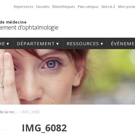
Répertoires
Facultés
Bibliothèques
Plan campus
Sites A-Z
Mon porta
 de médecine
ement d'ophtalmologie
HE
DÉPARTEMENT
RESSOURCES
ÉVÉNEME
/
Journée annuelle de la recherche en ophtalmologie de l’Université de Montréal
IMG_6082
IMG_6082