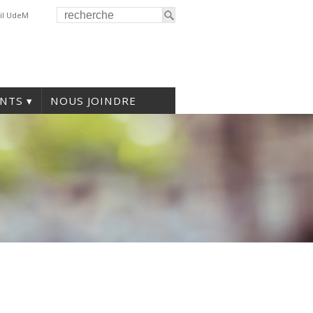
il UdeM
NTS
NOUS JOINDRE