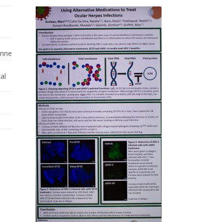
enne
al