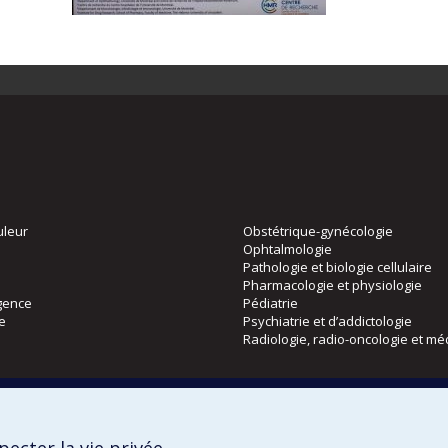
uleur
Obstétrique-gynécologie
Ophtalmologie
Pathologie et biologie cellulaire
Pharmacologie et physiologie
gence
Pédiatrie
ie
Psychiatrie et d’addictologie
Radiologie, radio-oncologie et mé
Directions
 physique
DPC