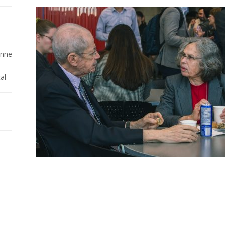
enne
al