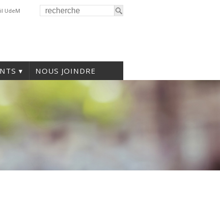
il UdeM
NTS
NOUS JOINDRE