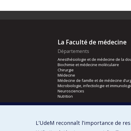
La Faculté de médecine
Départements
Anesthésiologie et de médecine de la do
Biochimie et médecine moléculaire
Chirurgie
Médecine
Médecine de famille et de médecine d’ur
Microbiologie, infectiologie et immunolog
Neurosciences
Nutrition
Écoles
Kinésiologie et des sciences de l’activité
L’UdeM reconnaît l’importance de resp
Orthophonie et audiologie
Réadaptation