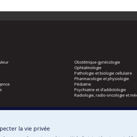
uleur
Obstétrique-gynécologie
Ophtalmologie
Pathologie et biologie cellulaire
Pharmacologie et physiologie
gence
Pédiatrie
ie
Psychiatrie et d’addictologie
Radiologie, radio-oncologie et mé
Directions
 physique
DPC
ecter la vie privée
CPASS
Éthique clinique