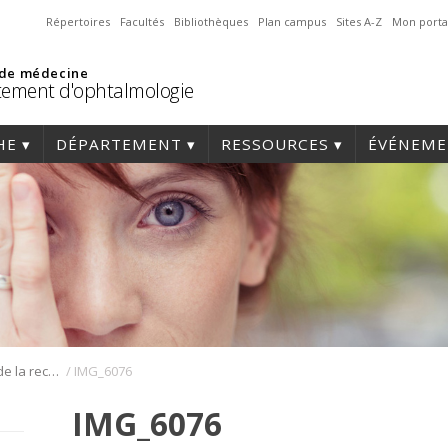
Répertoires
Facultés
Bibliothèques
Plan campus
Sites A-Z
Mon porta
 de médecine
ement d'ophtalmologie
HE
DÉPARTEMENT
RESSOURCES
ÉVÉNEME
/
Journée annuelle de la recherche en ophtalmologie de l’Université de Montréal
IMG_6076
IMG_6076