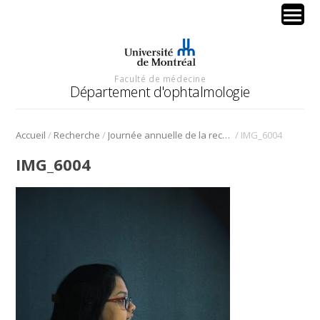
Faculté de médecine
Département d'ophtalmologie
/
/
/
Accueil
Recherche
Journée annuelle de la recherche en ophtalmologie de l’Université de Montréal
IMG_6004
IMG_6004