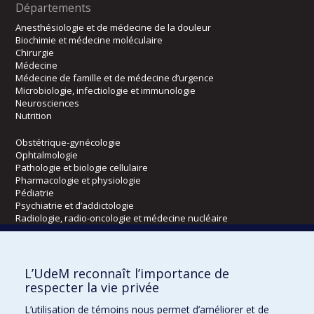
Départements
Anesthésiologie et de médecine de la douleur
Biochimie et médecine moléculaire
Chirurgie
Médecine
Médecine de famille et de médecine d’urgence
Microbiologie, infectiologie et immunologie
Neurosciences
Nutrition
Obstétrique-gynécologie
Ophtalmologie
Pathologie et biologie cellulaire
Pharmacologie et physiologie
Pédiatrie
Psychiatrie et d’addictologie
Radiologie, radio-oncologie et médecine nucléaire
Écoles
L’UdeM reconnaît l’importance de
Kinésiologie et des sciences de l’activité physique
respecter la vie privée
Orthophonie et audiologie
L’utilisation de témoins nous permet d’améliorer et de
Réadaptation