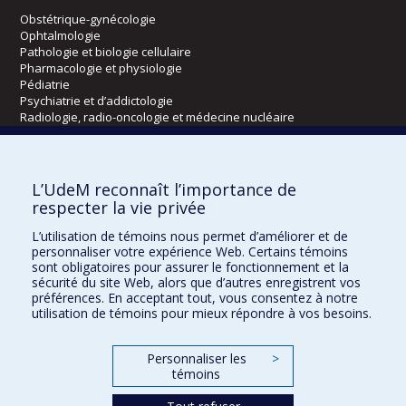
Obstétrique-gynécologie
Ophtalmologie
Pathologie et biologie cellulaire
Pharmacologie et physiologie
Pédiatrie
Psychiatrie et d’addictologie
Radiologie, radio-oncologie et médecine nucléaire
Écoles
L’UdeM reconnaît l’importance de
Kinésiologie et des sciences de l’activité physique
respecter la vie privée
Orthophonie et audiologie
L’utilisation de témoins nous permet d’améliorer et de
Réadaptation
personnaliser votre expérience Web. Certains témoins
sont obligatoires pour assurer le fonctionnement et la
Directions
sécurité du site Web, alors que d’autres enregistrent vos
préférences. En acceptant tout, vous consentez à notre
DPC
utilisation de témoins pour mieux répondre à vos besoins.
CPASS
Éthique clinique
Personnaliser les
>
témoins