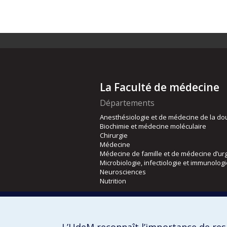
La Faculté de médecine
Départements
Anesthésiologie et de médecine de la do
Biochimie et médecine moléculaire
Chirurgie
Médecine
Médecine de famille et de médecine d’ur
Microbiologie, infectiologie et immunolog
Neurosciences
Nutrition
Écoles
Kinésiologie et des sciences de l’activité