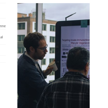
enne
al