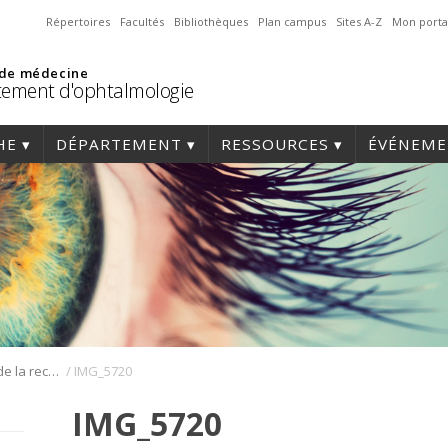
Répertoires
Facultés
Bibliothèques
Plan campus
Sites A-Z
Mon porta
 de médecine
ement d'ophtalmologie
HE
DÉPARTEMENT
RESSOURCES
ÉVÉNEME
/
Journée annuelle de la recherche en ophtalmologie de l’Université de Montréal
IMG_5720
IMG_5720