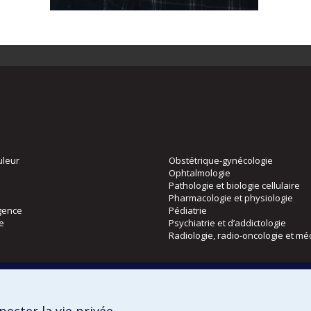
uleur
Obstétrique-gynécologie
Ophtalmologie
Pathologie et biologie cellulaire
Pharmacologie et physiologie
gence
Pédiatrie
ie
Psychiatrie et d’addictologie
Radiologie, radio-oncologie et mé
Directions
 physique
DPC