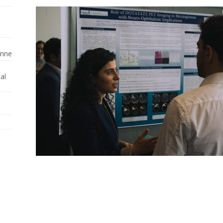
enne
al