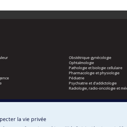
uleur
Obstétrique-gynécologie
Ophtalmologie
Pathologie et biologie cellulaire
Pharmacologie et physiologie
gence
Pédiatrie
ie
Psychiatrie et d’addictologie
Radiologie, radio-oncologie et mé
Directions
 physique
DPC
ecter la vie privée
CPASS
Éthique clinique