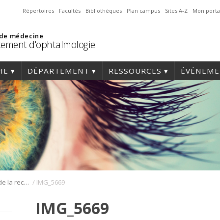
Répertoires
Facultés
Bibliothèques
Plan campus
Sites A-Z
Mon porta
 de médecine
ement d'ophtalmologie
HE
DÉPARTEMENT
RESSOURCES
ÉVÉNEME
/
Journée annuelle de la recherche en ophtalmologie de l’Université de Montréal
IMG_5669
IMG_5669