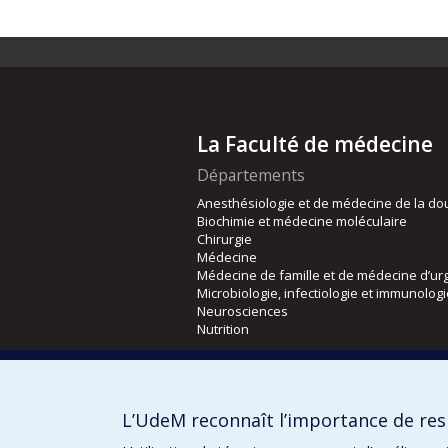
La Faculté de médecine
Départements
Anesthésiologie et de médecine de la do
Biochimie et médecine moléculaire
Chirurgie
Médecine
Médecine de famille et de médecine d’ur
Microbiologie, infectiologie et immunolog
Neurosciences
Nutrition
Écoles
Kinésiologie et des sciences de l’activité
L’UdeM reconnaît l’importance de resp
Orthophonie et audiologie
Réadaptation