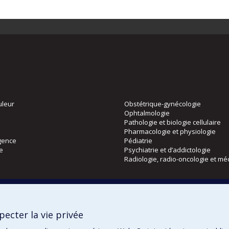
uleur
Obstétrique-gynécologie
Ophtalmologie
Pathologie et biologie cellulaire
Pharmacologie et physiologie
gence
Pédiatrie
ie
Psychiatrie et d’addictologie
Radiologie, radio-oncologie et mé
Directions
 physique
DPC
ecter la vie privée
CPASS
Éthique clinique