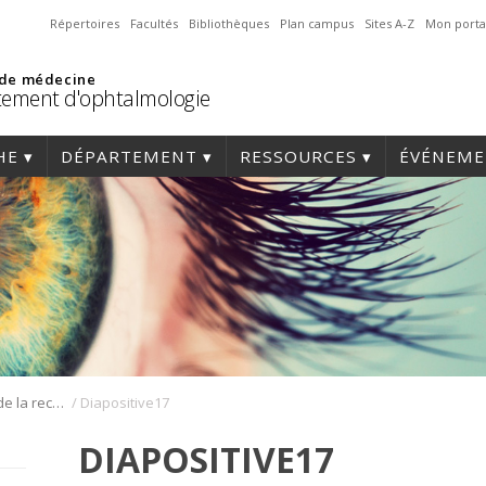
Répertoires
Facultés
Bibliothèques
Plan campus
Sites A-Z
Mon porta
 de médecine
ement d'ophtalmologie
HE
DÉPARTEMENT
RESSOURCES
ÉVÉNEME
/
Journée annuelle de la recherche en ophtalmologie de l’Université de Montréal
Diapositive17
DIAPOSITIVE17