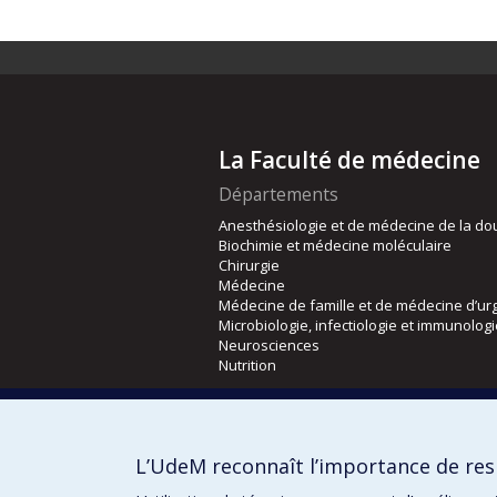
La Faculté de médecine
Départements
Anesthésiologie et de médecine de la do
Biochimie et médecine moléculaire
Chirurgie
Médecine
Médecine de famille et de médecine d’ur
Microbiologie, infectiologie et immunolog
Neurosciences
Nutrition
Écoles
Kinésiologie et des sciences de l’activité
L’UdeM reconnaît l’importance de resp
Orthophonie et audiologie
Réadaptation