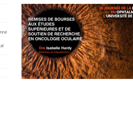
enne
al