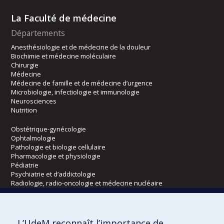
La Faculté de médecine
Départements
Anesthésiologie et de médecine de la douleur
Biochimie et médecine moléculaire
Chirurgie
Médecine
Médecine de famille et de médecine d’urgence
Microbiologie, infectiologie et immunologie
Neurosciences
Nutrition
Obstétrique-gynécologie
Ophtalmologie
Pathologie et biologie cellulaire
Pharmacologie et physiologie
Pédiatrie
Psychiatrie et d’addictologie
Radiologie, radio-oncologie et médecine nucléaire
Écoles
L’UdeM reconnaît l’importance de