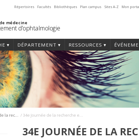
Répertoires
Facultés
Bibliothèques
Plan campus
Sites A-Z
Mon porta
 de médecine
ement d'ophtalmologie
HE
DÉPARTEMENT
RESSOURCES
ÉVÉNEME
/
Journée annuelle de la recherche en ophtalmologie de l’Université de Montréal
34e Journée de la recherche en ophtalmologie de l’UdeM – 21 oct. 2022 – © Marc-André Lapierre (1I4A0045_Affiche_JRecherche)
34E JOURNÉE DE LA RE