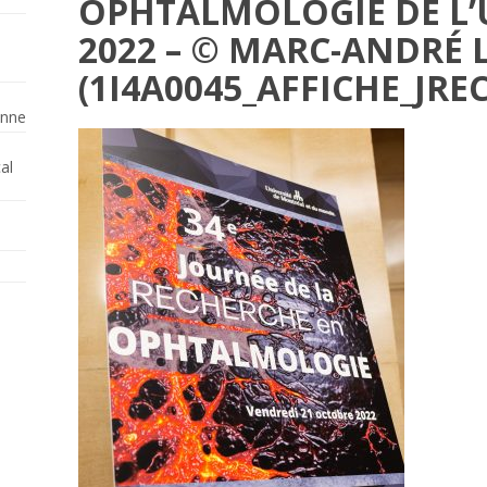
OPHTALMOLOGIE DE L’U
2022 – © MARC-ANDRÉ 
(1I4A0045_AFFICHE_JRE
enne
al