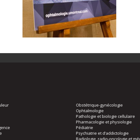
uleur
Obstétrique-gynécologie
Ophtalmologie
Pathologie et biologie cellulaire
Pharmacologie et physiologie
gence
Pédiatrie
ie
Psychiatrie et d’addictologie
Radiologie, radio-oncologie et mé