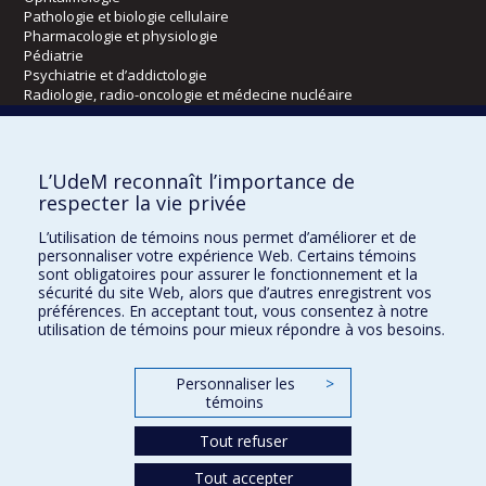
Pathologie et biologie cellulaire
Pharmacologie et physiologie
Pédiatrie
Psychiatrie et d’addictologie
Radiologie, radio-oncologie et médecine nucléaire
Écoles
L’UdeM reconnaît l’importance de
Kinésiologie et des sciences de l’activité physique
respecter la vie privée
Orthophonie et audiologie
L’utilisation de témoins nous permet d’améliorer et de
Réadaptation
personnaliser votre expérience Web. Certains témoins
sont obligatoires pour assurer le fonctionnement et la
Directions
sécurité du site Web, alors que d’autres enregistrent vos
préférences. En acceptant tout, vous consentez à notre
DPC
utilisation de témoins pour mieux répondre à vos besoins.
CPASS
Éthique clinique
Personnaliser les
>
témoins
Tout refuser
Tout accepter