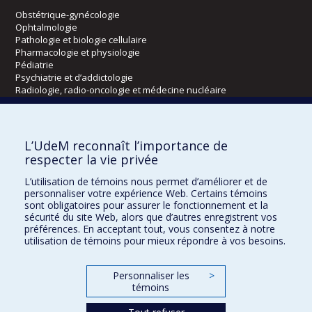
Obstétrique-gynécologie
Ophtalmologie
Pathologie et biologie cellulaire
Pharmacologie et physiologie
Pédiatrie
Psychiatrie et d’addictologie
Radiologie, radio-oncologie et médecine nucléaire
Écoles
L’UdeM reconnaît l’importance de
Kinésiologie et des sciences de l’activité physique
respecter la vie privée
Orthophonie et audiologie
L’utilisation de témoins nous permet d’améliorer et de
Réadaptation
personnaliser votre expérience Web. Certains témoins
sont obligatoires pour assurer le fonctionnement et la
Directions
sécurité du site Web, alors que d’autres enregistrent vos
préférences. En acceptant tout, vous consentez à notre
DPC
utilisation de témoins pour mieux répondre à vos besoins.
CPASS
Éthique clinique
Personnaliser les
>
témoins