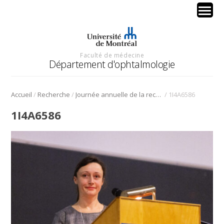
Faculté de médecine
Département d'ophtalmologie
/
/
/
Accueil
Recherche
Journée annuelle de la recherche en ophtalmologie de l’Université de Montréal
1I4A6586
1I4A6586