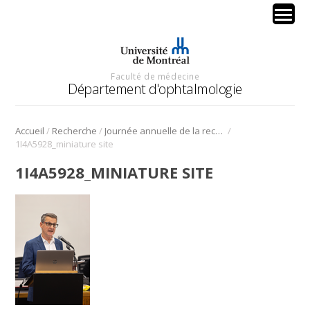
Faculté de médecine
Département d'ophtalmologie
/
/
/
Accueil
Recherche
Journée annuelle de la recherche en ophtalmologie de l’Université de Montréal
1I4A5928_miniature site
1I4A5928_MINIATURE SITE