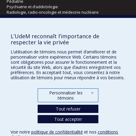
Pédiatrie
Psychiatrie et d’addictologie
Radiologie, radio-oncologie et médecine nucléaire
Écoles
L’UdeM reconnaît l’importance de
Kinésiologie et des sciences de l’activité physique
respecter la vie privée
Orthophonie et audiologie
L’utilisation de témoins nous permet d’améliorer et de
Réadaptation
personnaliser votre expérience Web. Certains témoins
sont obligatoires pour assurer le fonctionnement et la
Directions
sécurité du site Web, alors que d’autres enregistrent vos
préférences. En acceptant tout, vous consentez à notre
DPC
utilisation de témoins pour mieux répondre à vos besoins.
CPASS
Éthique clinique
Personnaliser les
>
témoins
Tout refuser
Tout accepter
Voir notre
politique de confidentialité
et nos
conditions