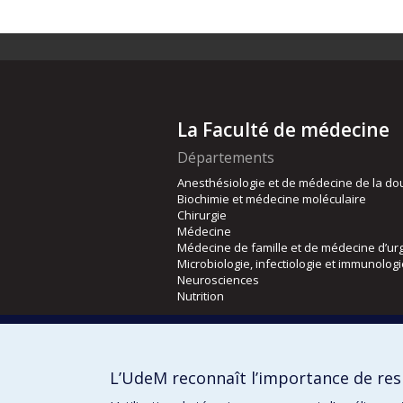
La Faculté de médecine
Départements
Anesthésiologie et de médecine de la do
Biochimie et médecine moléculaire
Chirurgie
Médecine
Médecine de famille et de médecine d’ur
Microbiologie, infectiologie et immunolog
Neurosciences
Nutrition
Écoles
Kinésiologie et des sciences de l’activité
L’UdeM reconnaît l’importance de resp
Orthophonie et audiologie
Réadaptation