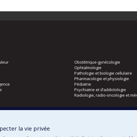
uleur
Obstétrique-gynécologie
Ophtalmologie
Pathologie et biologie cellulaire
Pharmacologie et physiologie
gence
Pédiatrie
ie
Psychiatrie et d’addictologie
Radiologie, radio-oncologie et mé
Directions
 physique
DPC
ecter la vie privée
CPASS
Éthique clinique