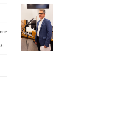
enne
al