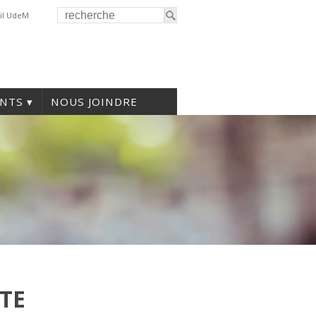
il UdeM
NTS
NOUS JOINDRE
ITE