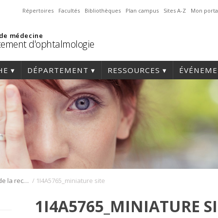
Répertoires
Facultés
Bibliothèques
Plan campus
Sites A-Z
Mon porta
 de médecine
ement d'ophtalmologie
HE
DÉPARTEMENT
RESSOURCES
ÉVÉNEME
/
Journée annuelle de la recherche en ophtalmologie de l’Université de Montréal
1I4A5765_miniature site
1I4A5765_MINIATURE S