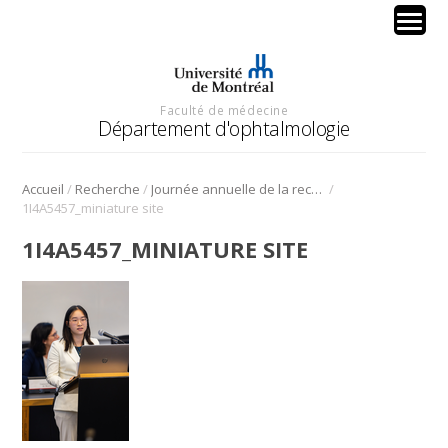
Faculté de médecine
Département d'ophtalmologie
/
/
/
Accueil
Recherche
Journée annuelle de la recherche en ophtalmologie de l’Université de Montréal
1I4A5457_miniature site
1I4A5457_MINIATURE SITE