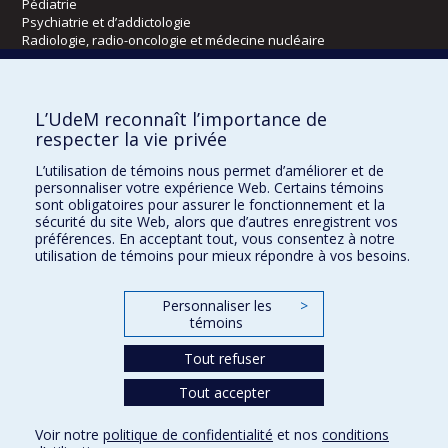
Pédiatrie
Psychiatrie et d’addictologie
Radiologie, radio-oncologie et médecine nucléaire
Écoles
L’UdeM reconnaît l’importance de
Kinésiologie et des sciences de l’activité physique
respecter la vie privée
Orthophonie et audiologie
L’utilisation de témoins nous permet d’améliorer et de
Réadaptation
personnaliser votre expérience Web. Certains témoins
sont obligatoires pour assurer le fonctionnement et la
Directions
sécurité du site Web, alors que d’autres enregistrent vos
préférences. En acceptant tout, vous consentez à notre
DPC
utilisation de témoins pour mieux répondre à vos besoins.
CPASS
Éthique clinique
Personnaliser les
>
témoins
Tout refuser
Tout accepter
Voir notre
politique de confidentialité
et nos
conditions