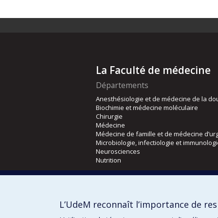
La Faculté de médecine
Départements
Anesthésiologie et de médecine de la do
Biochimie et médecine moléculaire
Chirurgie
Médecine
Médecine de famille et de médecine d’ur
Microbiologie, infectiologie et immunolog
Neurosciences
Nutrition
Écoles
Kinésiologie et des sciences de l’activité
L’UdeM reconnaît l’importance de resp
Orthophonie et audiologie
Réadaptation