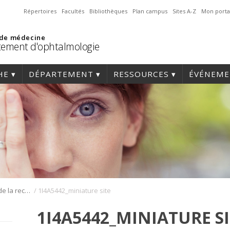
Répertoires
Facultés
Bibliothèques
Plan campus
Sites A-Z
Mon porta
 de médecine
ement d'ophtalmologie
HE
DÉPARTEMENT
RESSOURCES
ÉVÉNEME
/
Journée annuelle de la recherche en ophtalmologie de l’Université de Montréal
1I4A5442_miniature site
1I4A5442_MINIATURE S