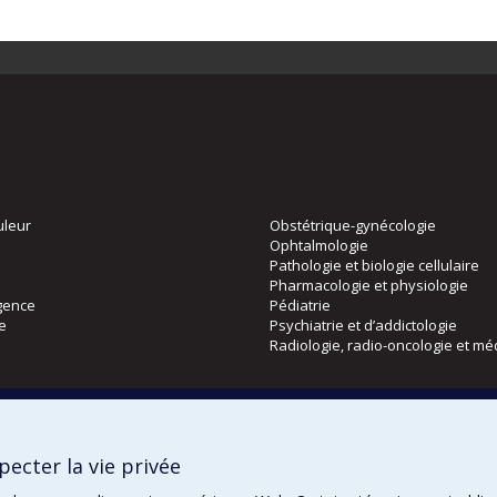
uleur
Obstétrique-gynécologie
Ophtalmologie
Pathologie et biologie cellulaire
Pharmacologie et physiologie
gence
Pédiatrie
ie
Psychiatrie et d’addictologie
Radiologie, radio-oncologie et mé
Directions
 physique
DPC
ecter la vie privée
CPASS
Éthique clinique