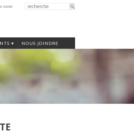
il UdeM
NTS
NOUS JOINDRE
ITE