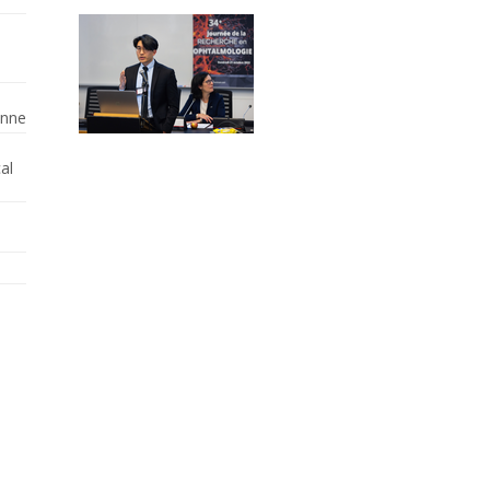
enne
al