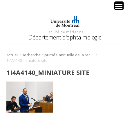
Faculté de médecine
Département d'ophtalmologie
/
/
/
Accueil
Recherche
Journée annuelle de la recherche en ophtalmologie de l’Université de Montréal
1I4A4140_miniature site
1I4A4140_MINIATURE SITE