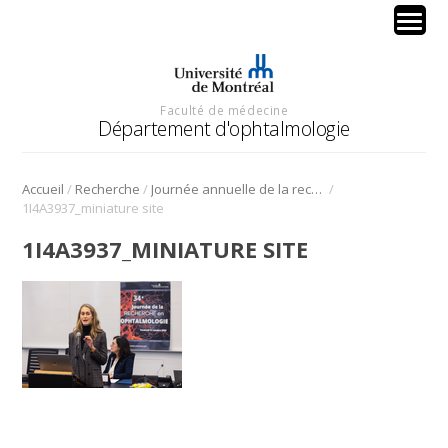
Faculté de médecine
Département d'ophtalmologie
/
/
/
Accueil
Recherche
Journée annuelle de la recherche en ophtalmologie de l’Université de Montréal
1I4A3937_miniature site
1I4A3937_MINIATURE SITE