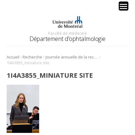
Faculté de médecine
Département d'ophtalmologie
/
/
/
Accueil
Recherche
Journée annuelle de la recherche en ophtalmologie de l’Université de Montréal
1I4A3855_miniature site
1I4A3855_MINIATURE SITE