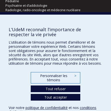
Pédiatrie
Psychiatrie et d’addictologie
Radiologie, radio-oncologie et médecine nucléaire
Écoles
L’UdeM reconnaît l’importance de
Kinésiologie et des sciences de l’activité physique
respecter la vie privée
Orthophonie et audiologie
L’utilisation de témoins nous permet d’améliorer et de
Réadaptation
personnaliser votre expérience Web. Certains témoins
sont obligatoires pour assurer le fonctionnement et la
Directions
sécurité du site Web, alors que d’autres enregistrent vos
préférences. En acceptant tout, vous consentez à notre
DPC
utilisation de témoins pour mieux répondre à vos besoins.
CPASS
Éthique clinique
Personnaliser les
>
témoins
Tout refuser
Tout accepter
Voir notre
politique de confidentialité
et nos
conditions