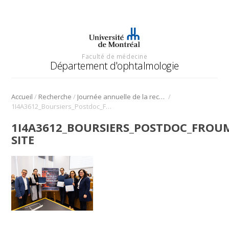
Faculté de médecine
Département d'ophtalmologie
/
/
/
Accueil
Recherche
Journée annuelle de la recherche en ophtalmologie de l’Université de Montréal
1I4A3612_Boursiers_Postdoc_FROUM_TAnquetil_GBlot_GModica_miniature site
1I4A3612_BOURSIERS_POSTDOC_FROU
SITE