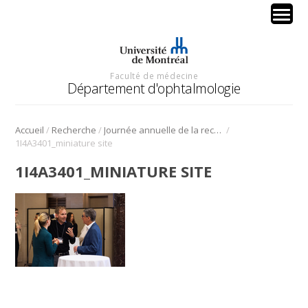
Faculté de médecine
Département d'ophtalmologie
/
/
/
Accueil
Recherche
Journée annuelle de la recherche en ophtalmologie de l’Université de Montréal
1I4A3401_miniature site
1I4A3401_MINIATURE SITE