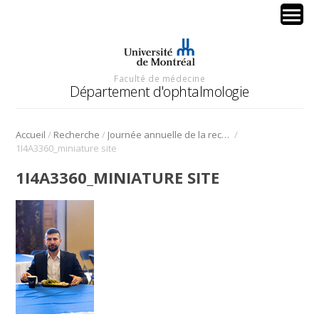
Faculté de médecine
Département d'ophtalmologie
/
/
/
Accueil
Recherche
Journée annuelle de la recherche en ophtalmologie de l’Université de Montréal
1I4A3360_miniature site
1I4A3360_MINIATURE SITE