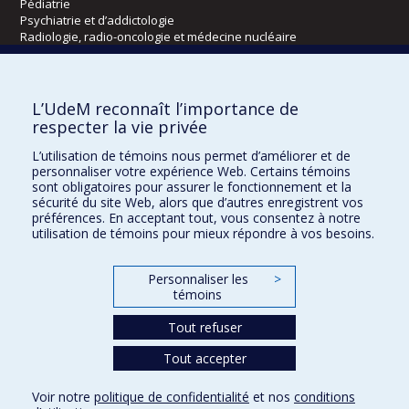
Pédiatrie
Psychiatrie et d’addictologie
Radiologie, radio-oncologie et médecine nucléaire
Écoles
L’UdeM reconnaît l’importance de
Kinésiologie et des sciences de l’activité physique
respecter la vie privée
Orthophonie et audiologie
L’utilisation de témoins nous permet d’améliorer et de
Réadaptation
personnaliser votre expérience Web. Certains témoins
sont obligatoires pour assurer le fonctionnement et la
Directions
sécurité du site Web, alors que d’autres enregistrent vos
préférences. En acceptant tout, vous consentez à notre
DPC
utilisation de témoins pour mieux répondre à vos besoins.
CPASS
Éthique clinique
Personnaliser les
>
témoins
Tout refuser
Tout accepter
Voir notre
politique de confidentialité
et nos
conditions