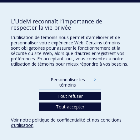
Écoles
L’UdeM reconnaît l’importance de
Kinésiologie et des sciences de l’activité physique
respecter la vie privée
Orthophonie et audiologie
L’utilisation de témoins nous permet d’améliorer et de
Réadaptation
personnaliser votre expérience Web. Certains témoins
sont obligatoires pour assurer le fonctionnement et la
Directions
sécurité du site Web, alors que d’autres enregistrent vos
préférences. En acceptant tout, vous consentez à notre
DPC
utilisation de témoins pour mieux répondre à vos besoins.
CPASS
Éthique clinique
Personnaliser les
>
témoins
Tout refuser
Tout accepter
Voir notre
politique de confidentialité
et nos
conditions
d’utilisation
.
Confidentialité
Conditions d’utilisation
Paramètres des témoins