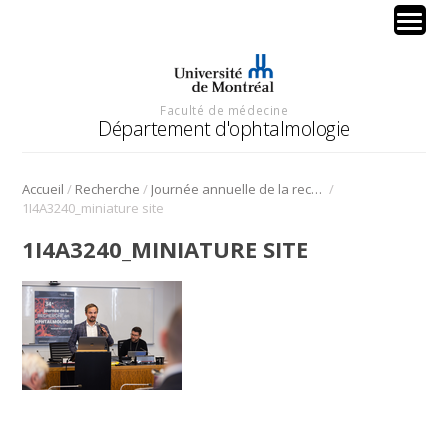
Faculté de médecine
Département d'ophtalmologie
/
/
/
Accueil
Recherche
Journée annuelle de la recherche en ophtalmologie de l’Université de Montréal
1I4A3240_miniature site
1I4A3240_MINIATURE SITE