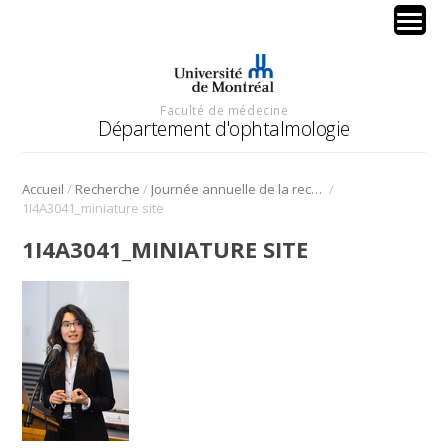
Faculté de médecine
Département d'ophtalmologie
/
/
/
Accueil
Recherche
Journée annuelle de la recherche en ophtalmologie de l’Université de Montréal
1I4A3041_miniature site
1I4A3041_MINIATURE SITE