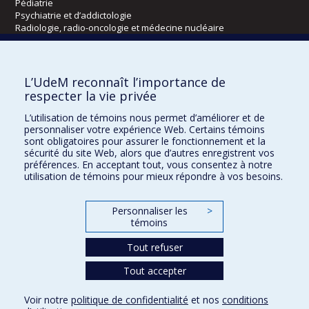
Pédiatrie
Psychiatrie et d’addictologie
Radiologie, radio-oncologie et médecine nucléaire
Écoles
L’UdeM reconnaît l’importance de
Kinésiologie et des sciences de l’activité physique
respecter la vie privée
Orthophonie et audiologie
L’utilisation de témoins nous permet d’améliorer et de
Réadaptation
personnaliser votre expérience Web. Certains témoins
sont obligatoires pour assurer le fonctionnement et la
Directions
sécurité du site Web, alors que d’autres enregistrent vos
préférences. En acceptant tout, vous consentez à notre
DPC
utilisation de témoins pour mieux répondre à vos besoins.
CPASS
Éthique clinique
Personnaliser les
>
témoins
Tout refuser
Tout accepter
Voir notre
politique de confidentialité
et nos
conditions